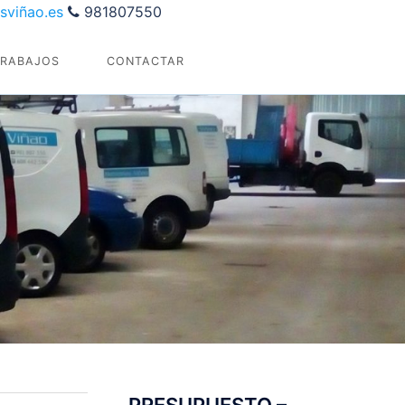
sviñao.es
981807550
TRABAJOS
CONTACTAR