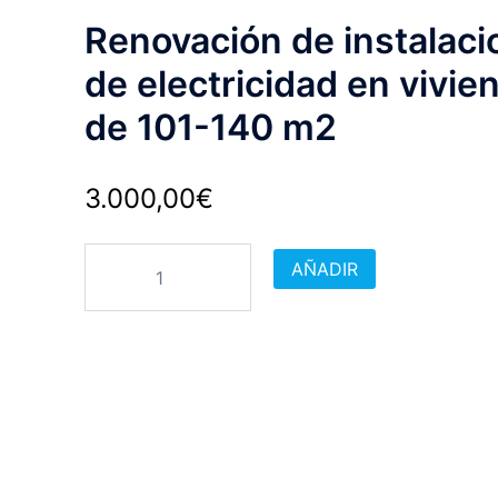
Renovación de instalaci
de electricidad en vivie
de 101-140 m2
3.000,00
€
Renovación
AÑADIR
de
instalaciones
de
electricidad
en
viviendas
de
101-