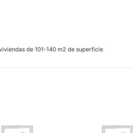
140
m2
cantidad
 viviendas de 101-140 m2 de superficie