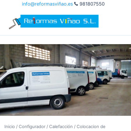
Saltar
info@reformasviñao.es
981807550
al
contenido
Inicio
/
Configurador
/
Calefacción
/
Colocacion de