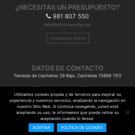
¿NECESITAS UN PRESUPUESTO?
981 807 550
info@reformasviñao.es
Contacta con nostros
DATOS DE CONTACTO
Travesia de Cacheiras 29 Bajo, Cacheiras 15886 TEO
Aviso Legal
|
Política de Privacidad
|
Política de Cookies
Utilizamos cookies propias y de terceros para mejorar su
experiencia y nuestros servicios, analizando la navegación en
nuestro Sitio Web. Si continúa navegando, usted está
aceptando su uso, le informamos que puede retirar su
aceptación cuando lo desee.
Reformas Viñao S.L. ©
Aviso legal
|
by Hostisoft
ACEPTAR
POLÍTICA DE COOKIES