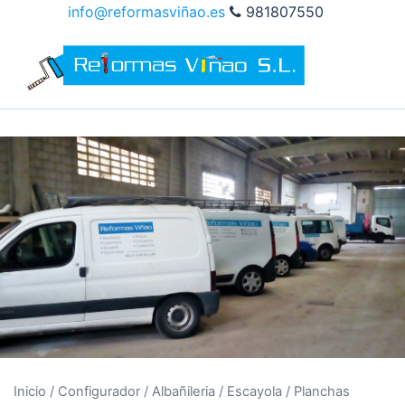
Saltar
info@reformasviñao.es
981807550
al
contenido
Inicio
/
Configurador
/
Albañileria
/
Escayola
/
Planchas